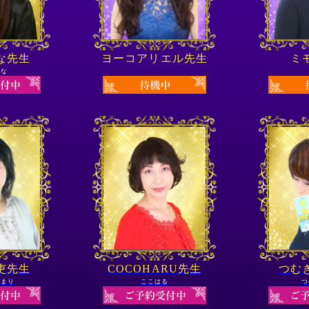
な先生
ヨーコアリエル先生
ミ
まな
吏先生
COCOHARU先生
つむ
ひまり
ここはる
つ