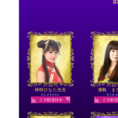
神咲ひなた先生
優帆 ま
かんざきひなた
ゆうほ 