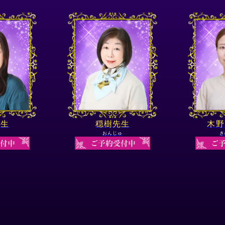
先生
穏樹先生
木野
おんじゅ
き