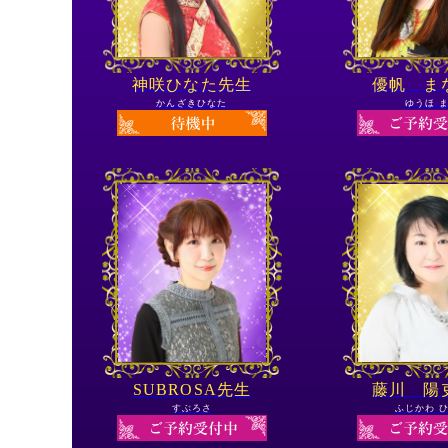
神咲ひなた先生
優帆 ま
かんざきひなた
ゆうほ 
SUBROSA先生
藤川 陽
すぶろさ
ふじかわ 