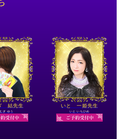
ち
ぎ 結先生
いと 一姫先生
むぎ ゆう
いと いちひめ