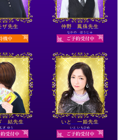
モザ先生
仲野 鳳殊先生
なかの ほうじゅ
ぎ 結先生
いと 一姫先生
むぎ ゆう
いと いちひめ