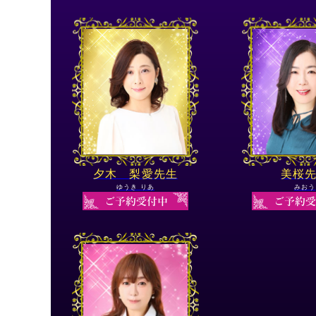
夕木 梨愛先生
美桜
ゆうき りあ
みおう