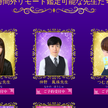
時間外リモート鑑定可能な先生た
な先生
仲野 鳳殊先生
つむ
まな
なかの ほうじゅ
つ