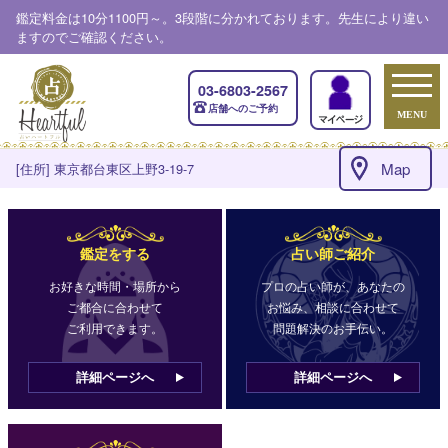
鑑定料金は10分1100円～。3段階に分かれております。先生により違い
ますのでご確認ください。
03-6803-2567
店舗へのご予約
MENU
&public_read("rateplan");
Map
[住所] 東京都台東区上野3-19-7
鑑定をする
占い師ご紹介
お好きな時間・場所から
プロの占い師が、あなたの
ご都合に合わせて
お悩み、相談に合わせて
ご利用できます。
問題解決のお手伝い。
詳細ページへ
詳細ページへ